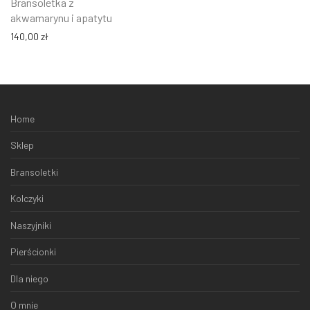
Bransoletka z
akwamarynu i apatytu
140,00
zł
Home
Sklep
Bransoletki
Kolczyki
Naszyjniki
Pierścionki
Dla niego
O mnie