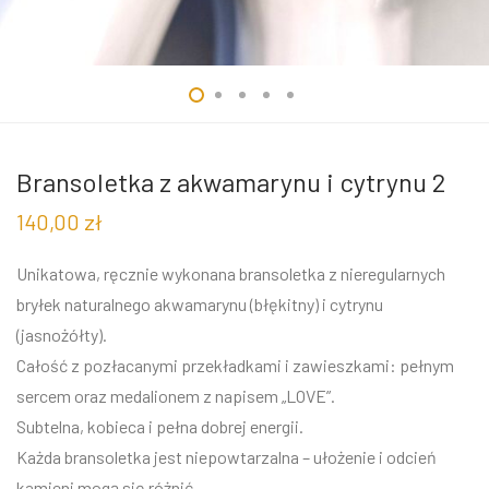
Bransoletka z akwamarynu i cytrynu 2
140,00
zł
Unikatowa, ręcznie wykonana bransoletka z nieregularnych
bryłek naturalnego akwamarynu (błękitny) i cytrynu
(jasnożółty).
Całość z pozłacanymi przekładkami i zawieszkami: pełnym
sercem oraz medalionem z napisem „LOVE”.
Subtelna, kobieca i pełna dobrej energii.
Każda bransoletka jest niepowtarzalna – ułożenie i odcień
kamieni mogą się różnić.